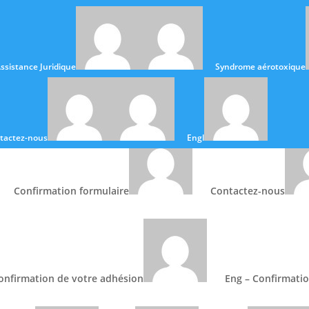
ssistance Juridique
Syndrome aérotoxique
u SPL
Assistance Juridique
Chang
tactez-nous
English
Confirmation formulaire
Contactez-nous
News
onfirmation de votre adhésion
Eng – Confirmati
Suivez notre actu