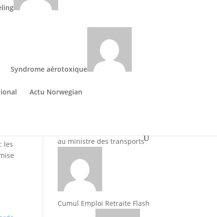
ministres des transports et
eling
ut
du travail
Cumul Emploi Retraite Flash
Syndrome aérotoxique
ional
Actu Norwegian
info 280726
Cumul Emploi Retraite lettre
au ministre des transports
: les
 mise
Cumul Emploi Retraite Flash