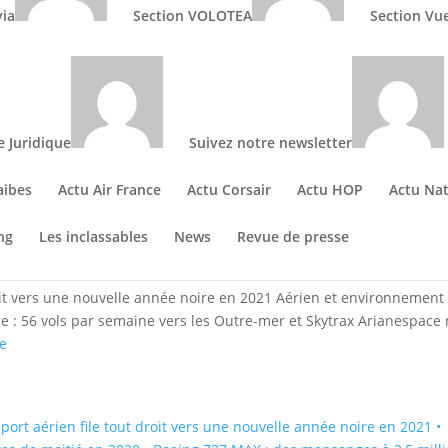
via
Section VOLOTEA
Section Vu
 2021 : • Le transport aérien file to
nnée noire en 2021 • Aérien et
ions réduites de moitié en 2020 •
songes à 2,5 milliards de dollars…
e Juridique
Suivez notre newsletter
aibes
Actu Air France
Actu Corsair
Actu HOP
Actu Nat
ng
Les inclassables
News
Revue de presse
oit vers une nouvelle année noire en 2021 Aérien et environnement 
ce : 56 vols par semaine vers les Outre-mer et Skytrax Arianespace
e