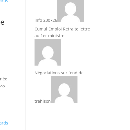
le
info 230726
Cumul Emploi Retraite lettre
au 1er ministre
Négociations sur fond de
nnée
ssy-
trahison