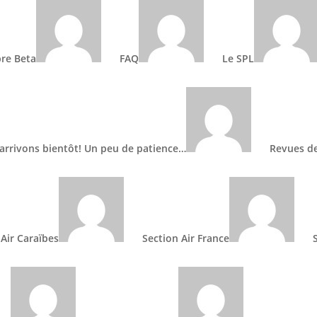
re Beta
FAQ
Le SPL
Accueil
»
News
arrivons bientôt! Un peu de patience…
Revues d
 Air Caraïbes
Section Air France