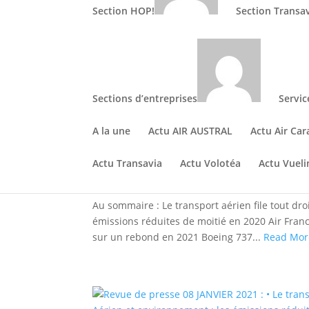
Section HOP!
Section Transa
Revue de presse 08 JANVIER
droit vers une nouvelle a
environnement : les émiss
Boeing 737 MAX : des men
Sections d’entreprises
Servic
A la une
Actu AIR AUSTRAL
Actu Air Car
Actu Transavia
Actu Volotéa
Actu Vueli
8, Jan 2021
Au sommaire : Le transport aérien file tout dr
émissions réduites de moitié en 2020 Air Fran
sur un rebond en 2021 Boeing 737...
Read Mor