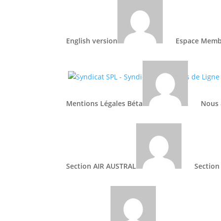
English version
Espace Memb
Catégorie :
News
Mentions Légales Béta
Nous 
Section AIR AUSTRAL
Section
Category: News