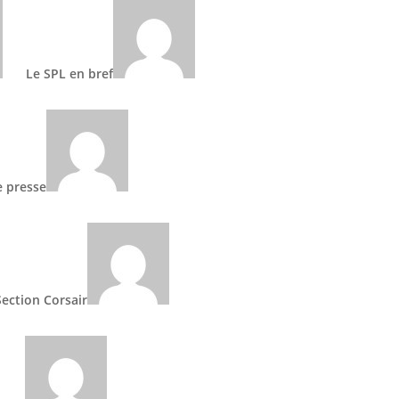
Le SPL en bref
e presse
Section Corsair
Articles récents
Cumul Emploi Retraite : voici
la lettre réponse des