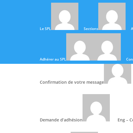
Le SPL
Sections
A
Accueil
Accueil
Adhérer a
Adhérer au SPL
Con
Confirmation de votre message
Demande d’adhésion
Eng – C