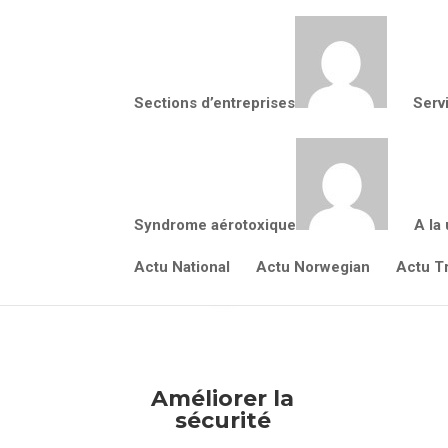
Sections d’entreprises
Serv
Découvr
Syndrome aérotoxique
A la
Actu National
Actu Norwegian
Actu T
Améliorer la
sécurité