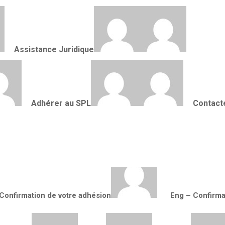
Assistance Juridique
 au SPL
Assistance Juridique
Adhérer au SPL
Contact
Confirmation formulaire
Contactez-nous
ection AIR AUSTR
Confirmation de votre adhésion
Eng – Confirma
L’actu AirAustral