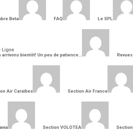
bre Beta
FAQ
Le SPL
 arrivons bientôt! Un peu de patience…
Revues
ion Air Caraïbes
Section Air France
avia
Section VOLOTEA
Section