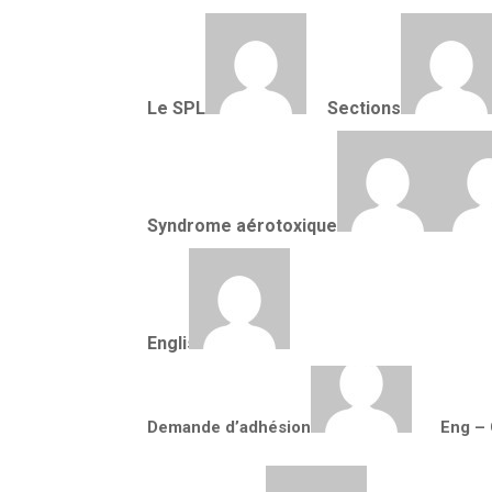
Le SPL
Sections
Accueil
Accueil
Adhérer
Syndrome aérotoxique
Confirmation de votre message
English
S
Demande d’adhésion
Eng – 