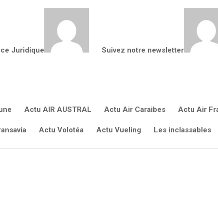
ice Juridique
Suivez notre newsletter
Notre mission
ez les principales missions de notre s
 une
Actu AIR AUSTRAL
Actu Air Caraibes
Actu Air F
ransavia
Actu Volotéa
Actu Vueling
Les inclassables