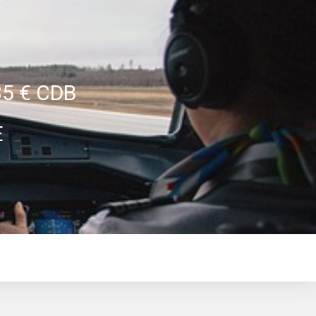
5 € CDB
E