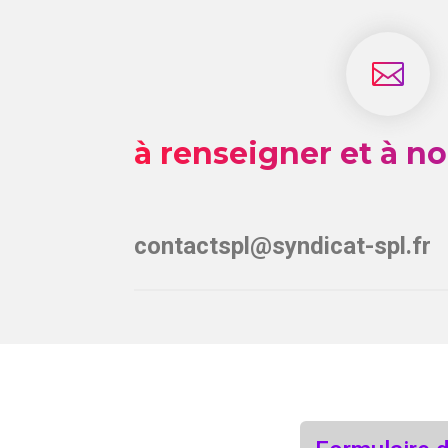

à renseigner et à n
contactspl@syndicat-spl.fr