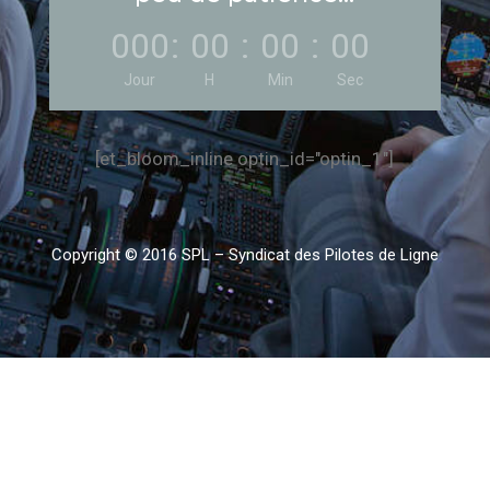
000
:
00
:
00
:
00
Jour
H
Min
Sec
[et_bloom_inline optin_id="optin_1"]
Copyright © 2016 SPL – Syndicat des Pilotes de Ligne